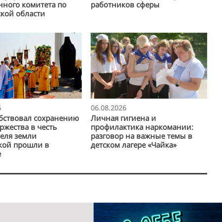
нного комитета по
работников сферы
кой области
6
06.08.2026
бствовал сохранению
Личная гигиена и
ржества в честь
профилактика наркомании:
еля земли
разговор на важные темы в
кой прошли в
детском лагере «Чайка»
е