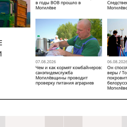
в годы ВОВ прошло в
Следстве
Могилёве
Могилёвс
Е
И
07.08.2026
06.08.202
Чем и как кормят комбайнеров:
Он спосо
санэпидемслужба
веры / То
Могилёвщины проводит
покровит
проверку питания аграриев
белорусс
Могилёв