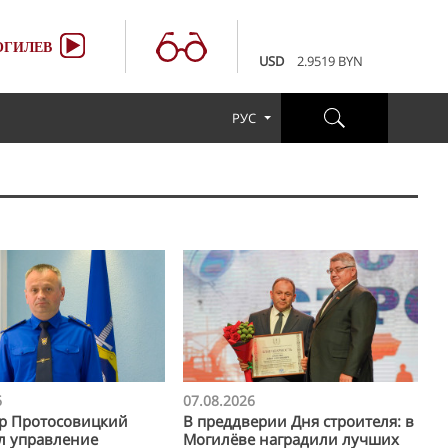
100 RUB
3.6507 BYN
EUR
3.4231 BYN
ГИЛЕВ
USD
2.9519 BYN
100 RUB
3.6507 BYN
EUR
3.4231 BYN
РУС
USD
2.9519 BYN
100 RUB
3.6507 BYN
6
07.08.2026
р Протосовицкий
В преддверии Дня строителя: в
л управление
Могилёве наградили лучших