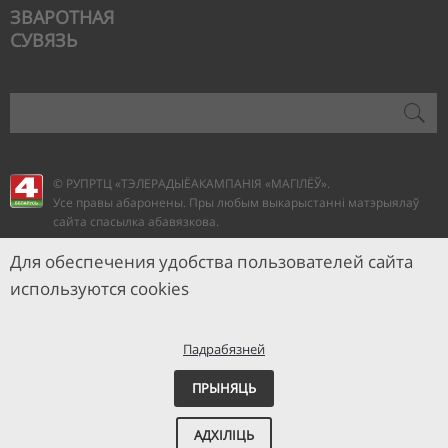
ЗВАРОТНАЯ
СУВЯЗЬ
© РУПРТЦ «ТЭЛЕРАДЫЁАКАМПАНІЯ
«МАГІЛЁЎ».
Усе правы абаронены. Пры любым выкарыстанні матэрыялаў
сайта спасылка абавязкова.
Для обеспечения удобства пользователей сайта
используются cookies
Падрабязней
ПРЫНЯЦЬ
АДХІЛІЦЬ